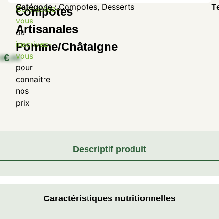
Catégorie :
Compotes
,
Desserts
T
Connectez-
Compotes
vous
Artisanales
ou
inscrivez-
Pomme/Châtaigne
vous
€
pour
connaitre
nos
prix
Descriptif produit
Caractéristiques nutritionnelles