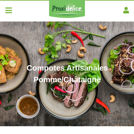
Compotes Artisanales
Pomme/Châtaigne