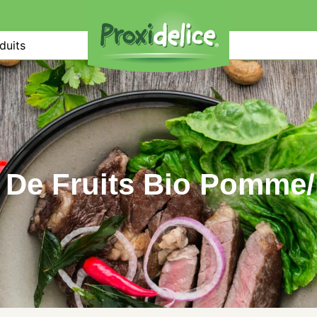
duits
 De Fruits Bio Pomme/