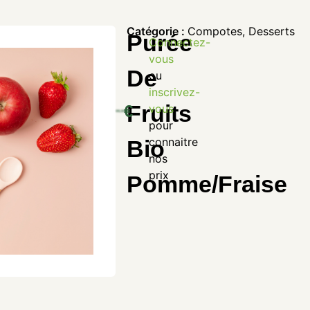
Catégorie :
Compotes
,
Desserts
Purée
Connectez-
vous
De
ou
inscrivez-
Fruits
€
vous
pour
connaitre
Bio
nos
prix
Pomme/Fraise