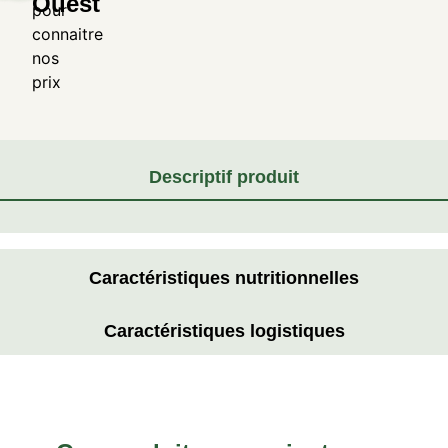
Ouest
pour
connaitre
nos
prix
Descriptif produit
Caractéristiques nutritionnelles
Caractéristiques logistiques