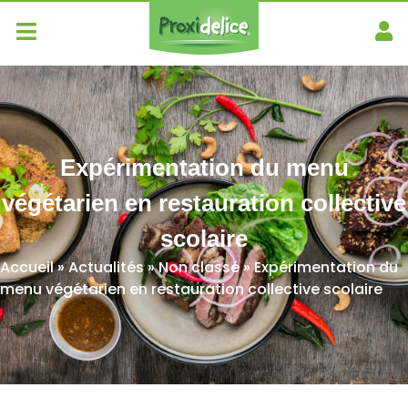
Expérimentation du menu
végétarien en restauration collective
scolaire
Accueil
»
Actualités
»
Non classé
»
Expérimentation du
menu végétarien en restauration collective scolaire