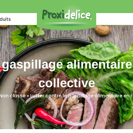
duits
 gaspillage alimentair
collective
Non classé
»
Lutter contre le gaspillage alimentaire en 