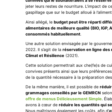
convives qui le souhaiteraient à se resservir
jeter leurs restes de nourriture. L’impact de c
gaspillage que sur le budget alloué à l’aliment
Ainsi allégé, le
budget peut être réparti dif
alimentaires de meilleure qualité (BIO, IGP,
consommés habituellement
.
Une autre solution envisagée par le gouverneme
2022. Il s’agit de la
réservation en ligne des 
Climat et Résilience
(2021).
Cette solution permettrait aux che(fe)s de cu
convives présents ainsi que leurs préférences
de la quantité nécessaire à la préparation des
De la même manière, il est possible de
réduir
grammages conseillés par le GEMRCN
selon
offre de menus Délicieusement Simple
. Éla
avons à cœur de
réduire les quantités qui s
Nous maîtrisons également les coûts, afin d’
o