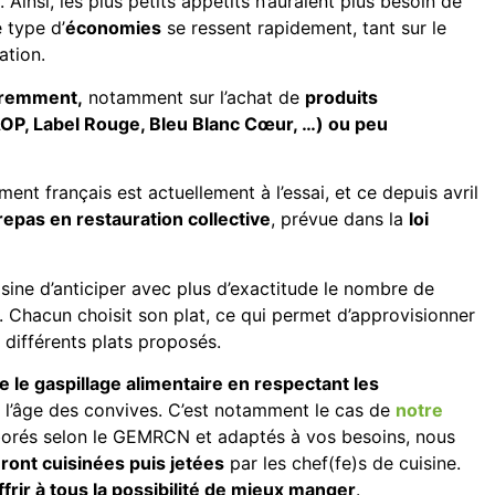
. Ainsi, les plus petits appétits n’auraient plus besoin de
e type d’
économies
se ressent rapidement, tant sur le
ation.
féremment,
notamment sur l’achat de
produits
 AOP, Label Rouge, Bleu Blanc Cœur, …) ou peu
nt français est actuellement à l’essai, et ce depuis avril
repas en restauration collective
, prévue dans la
loi
isine d’anticiper avec plus d’exactitude le nombre de
. Chacun choisit son plat, ce qui permet d’approvisionner
 différents plats proposés.
e le gaspillage alimentaire en respectant les
 l’âge des convives. C’est notamment le cas de
notre
borés selon le GEMRCN et adaptés à vos besoins, nous
eront cuisinées puis jetées
par les chef(fe)s de cuisine.
ffrir à tous la possibilité de mieux manger
.