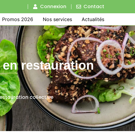
Connexion
Contact
Promos 2026
Nos services
Actualités
e en restauration
restauration collective