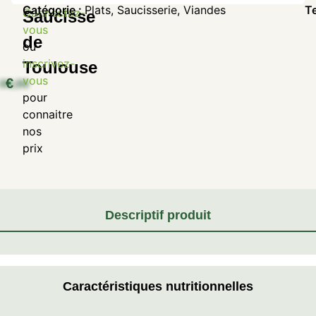
Catégorie :
Plats
,
Saucisserie
,
Viandes
T
Connectez-
Saucisse
vous
de
ou
inscrivez-
Toulouse
vous
€
pour
connaitre
nos
prix
Descriptif produit
Caractéristiques nutritionnelles