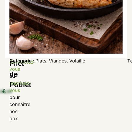
Catégorie :
Plats
,
Viandes
,
Volaille
T
Connectez-
Filet
vous
de
ou
inscrivez-
Poulet
vous
€
pour
connaitre
nos
prix