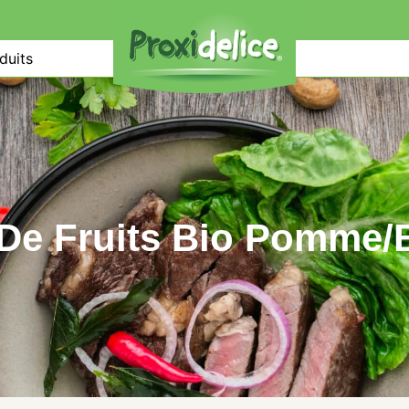
duits
 De Fruits Bio Pomme/