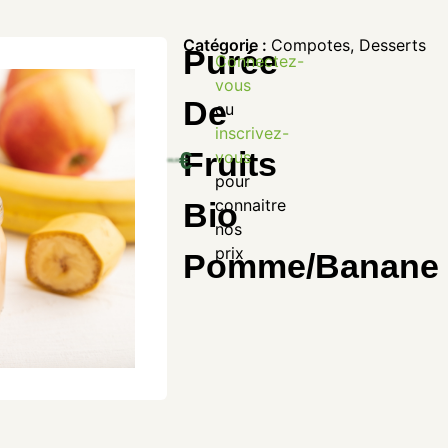
Catégorie :
Compotes
,
Desserts
Purée
Connectez-
vous
De
ou
inscrivez-
Fruits
€
vous
pour
connaitre
Bio
nos
prix
Pomme/Banane