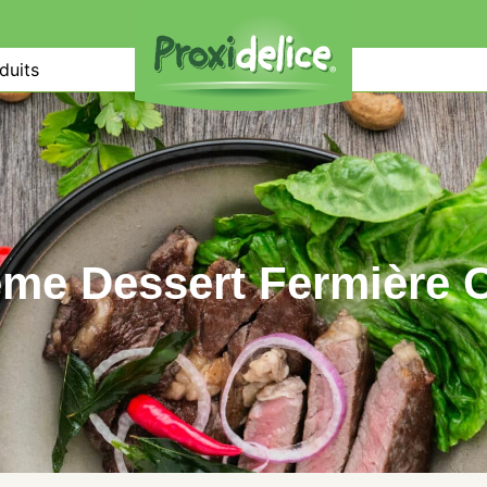
duits
me Dessert Fermière 