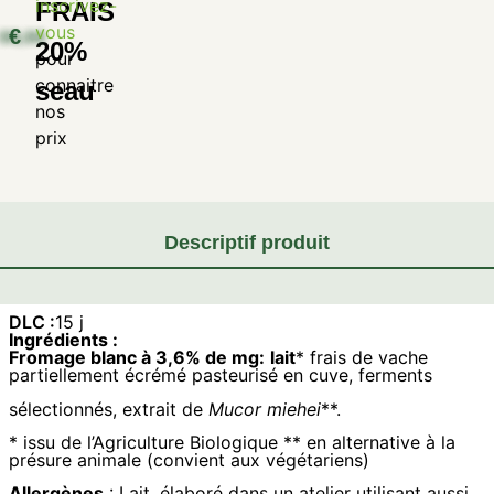
inscrivez-
FRAIS
vous
€
20%
pour
connaitre
seau
nos
prix
Descriptif produit
DLC :
15 j
Ingrédients :
Fromage blanc à 3,6% de mg:
lait
* frais de vache
partiellement écrémé pasteurisé en cuve, ferments
sélectionnés, extrait de
Mucor miehei
**.
* issu de l’Agriculture Biologique ** en alternative à la
présure animale (convient aux végétariens)
Allergènes
: Lait, élaboré dans un atelier utilisant aussi