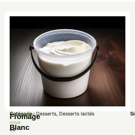
Catégorie :
Desserts
,
Desserts lactés
Si
Connectez-
Fromage
vous
Blanc
ou