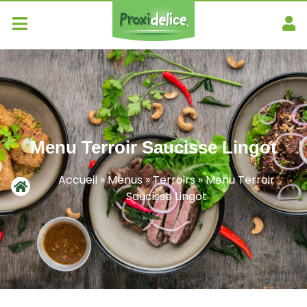
Menu Terroir Saucisse Lingot
Accueil
»
Menus
»
Terroirs
»
Menu Terroir
Saucisse Lingot