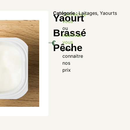
Catégorie :
Laitages
,
Yaourts
Connectez-
Yaourt
vous
ou
Brassé
inscrivez-
€
vous
Pêche
pour
connaitre
nos
prix