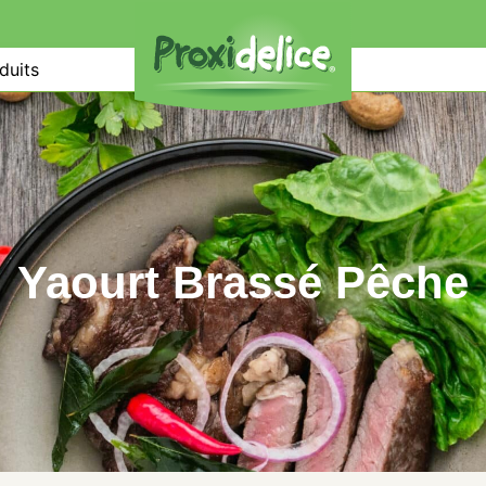
duits
Yaourt Brassé Pêche