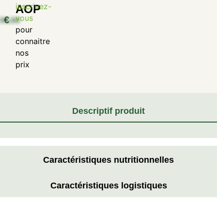
inscrivez-
AOP
vous
€
pour
connaitre
nos
prix
Descriptif produit
Caractéristiques nutritionnelles
Caractéristiques logistiques