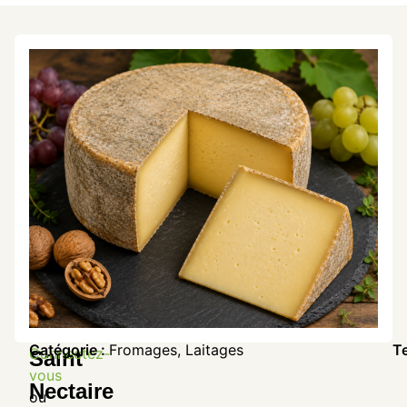
Catégorie :
Fromages
,
Laitages
T
Connectez-
Saint
vous
Nectaire
ou