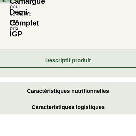
€
Camargue
pour
Demi-
connaitre
nos
Complet
prix
IGP
Descriptif produit
Caractéristiques nutritionnelles
Caractéristiques logistiques