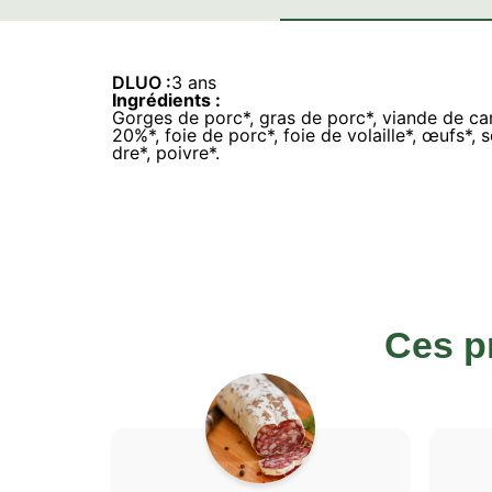
DLUO :
3 ans
Ingrédients :
Gorges de porc*, gras de porc*, viande de ca
20%*, foie de porc*, foie de volaille*, œufs*, se
dre*, poivre*.
Ces p