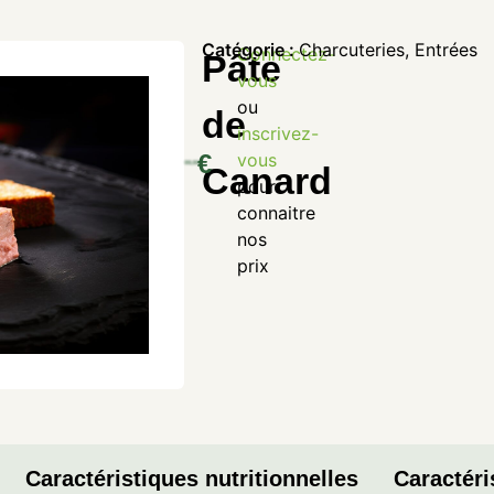
Catégorie :
Charcuteries
,
Entrées
Connectez-
Pâte
vous
ou
de
inscrivez-
€
vous
Canard
pour
connaitre
nos
prix
Caractéristiques nutritionnelles
Caractéri