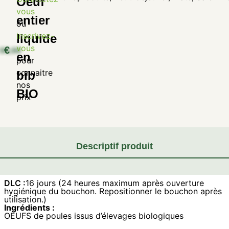
Oeuf
vous
entier
ou
inscrivez-
liquide
vous
€
en
pour
connaitre
bib
nos
BIO
prix
Descriptif produit
DLC :
16 jours (24 heures maximum après ouverture
hygiénique du bouchon. Repositionner le bouchon après
utilisation.)
Ingrédients :
OEUFS de poules issus d’élevages biologiques