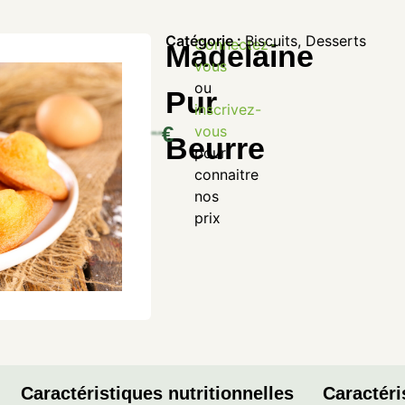
Catégorie :
Biscuits
,
Desserts
Connectez-
Madelaine
vous
ou
Pur
inscrivez-
€
vous
Beurre
pour
connaitre
nos
prix
Caractéristiques nutritionnelles
Caractéri