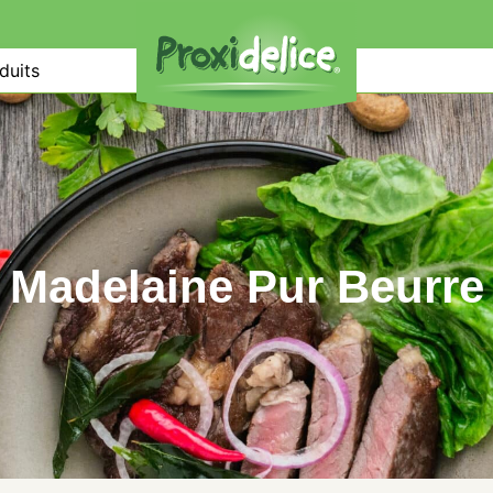
duits
Madelaine Pur Beurre