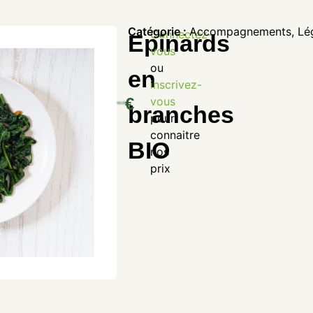
Catégorie :
Accompagnements
,
Lé
Connectez-
Epinards
vous
ou
en
inscrivez-
€
vous
branches
pour
connaitre
BIO
nos
prix