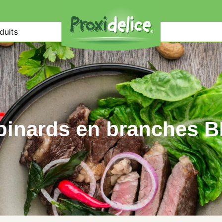
duits
pinards en branches B