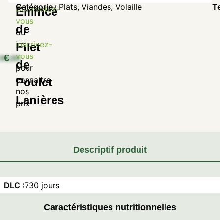
Catégorie :
Plats
,
Viandes
,
Volaille
T
Connectez-
Emincé
vous
de
ou
inscrivez-
Filet
vous
€
de
pour
connaitre
Poulet
nos
Lanières
prix
Descriptif produit
DLC :
730 jours
Caractéristiques nutritionnelles