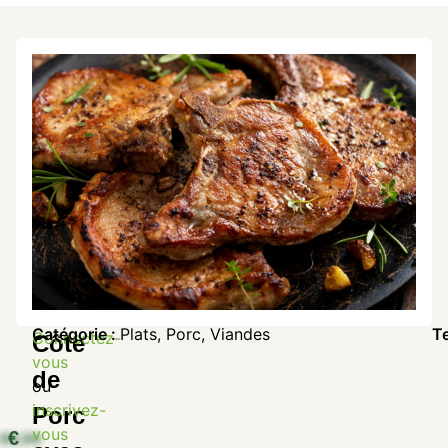
Catégorie :
Plats
,
Porc
,
Viandes
T
Connectez-
Côte
vous
de
ou
inscrivez-
Porc
vous
€