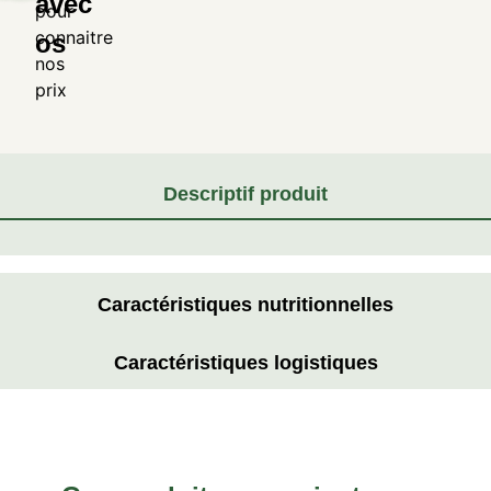
avec
pour
connaitre
os
nos
prix
Descriptif produit
Caractéristiques nutritionnelles
Caractéristiques logistiques