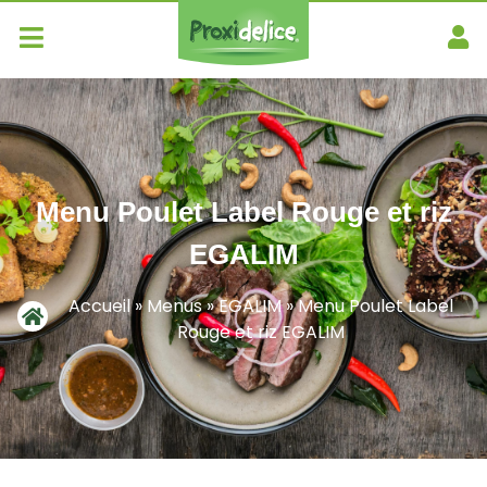
Menu Poulet Label Rouge et riz
EGALIM
Accueil
»
Menus
»
EGALIM
»
Menu Poulet Label
Rouge et riz EGALIM