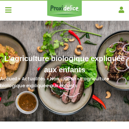
L’agriculture biologique expliquée
aux enfants
Accueil
»
Actualités
»
Non classé
»
L’agriculture
biologique expliquée aux enfants