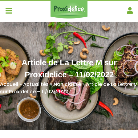
Article de La Lettre M sur
Proxidelice – 11/02/2022
Accueil
»
Actualités
»
Non classé
»
Article de La Lettre M
sur Proxidelice – 11/02/2022